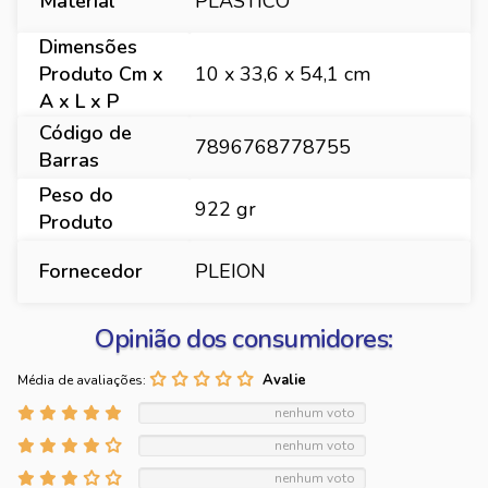
Material
PLASTICO
Dimensões
Produto Cm x
10 x 33,6 x 54,1 cm
A x L x P
Código de
7896768778755
Barras
Peso do
922 gr
Produto
Fornecedor
PLEION
Opinião dos consumidores:
Média de avaliações:
nenhum voto
nenhum voto
nenhum voto