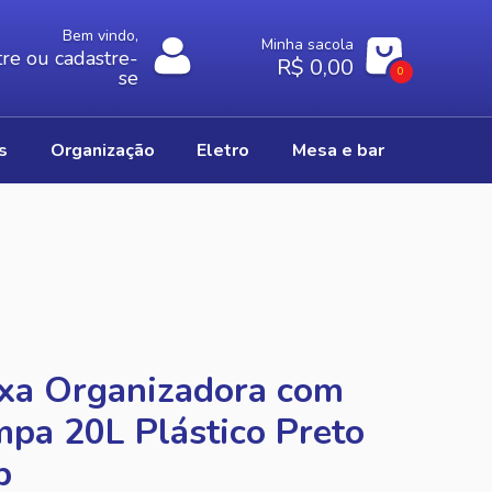
Bem vindo,
Minha sacola
re ou cadastre-
R$ 0,00
0
se
os
organização
eletro
mesa e bar
xa Organizadora com
pa 20L Plástico Preto
p