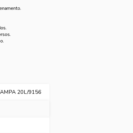
azenamento.
os.
rsos.
o.
AMPA 20L/9156