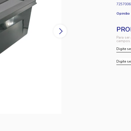
7257006
Opinião
Para ser
campos 