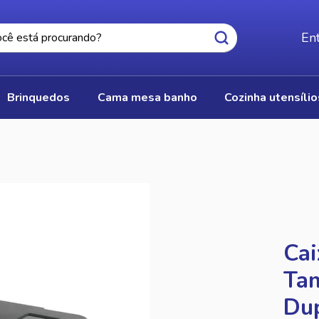
Ent
brinquedos
cama mesa banho
cozinha utensíli
S
Cai
Tam
Du