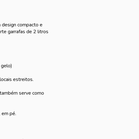
m design compacto e
te garrafas de 2 litros
 gelo)
ocais estreitos.
as também serve como
L em pé.