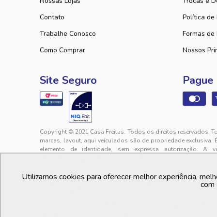
Nossas Lojas
Trocas e D
Contato
Política de
Trabalhe Conosco
Formas de
Como Comprar
Nossos Pri
Site Seguro
Pague
Copyright © 2021 Casa Freitas. Todos os direitos reservados. T
marcas, layout, aqui veículados são de propriedade exclusiva. 
elemento de identidade, sem expressa autorização. A v
responsabilização cível e criminal nos termos da Lei.
PFM COMERCIAL LTDA. | 01.740.627/0001-41 - Rua Lourival Sales, 
Utilizamos cookies para oferecer melhor experiência, melh
sac@casafreitas.com.br - WhatsApp: (85) 9994-3149. Atendimen
com 
às 17h00, exceto feriados.
Os preços dos produtos estão sujeitos a alteração sem aviso
da finalização da compra, no carrinho de compras.