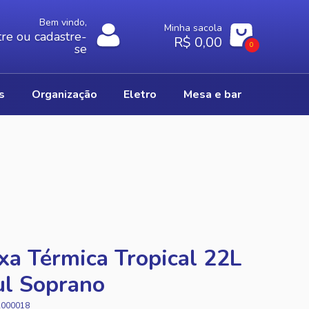
Bem vindo,
Minha sacola
re ou cadastre-
R$ 0,00
0
se
os
organização
eletro
mesa e bar
xa Térmica Tropical 22L
ul Soprano
A000018