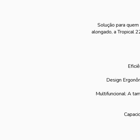
Solução para quem 
alongado, a Tropical 2
Efici
Design Ergonômi
Multifuncional: A t
Capacid