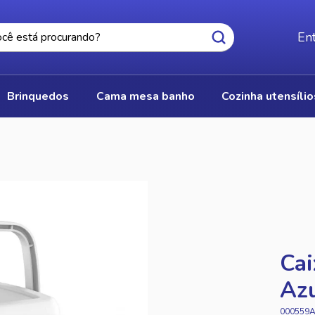
Ent
brinquedos
cama mesa banho
cozinha utensíli
Cai
Az
000559