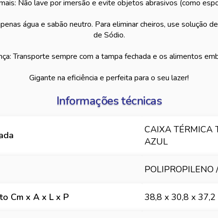
 mais: Não lave por imersão e evite objetos abrasivos (como espo
penas água e sabão neutro. Para eliminar cheiros, use solução 
de Sódio.
nça: Transporte sempre com a tampa fechada e os alimentos emb
Gigante na eficiência e perfeita para o seu lazer!
Informações técnicas
CAIXA TÉRMICA 
hada
AZUL
POLIPROPILENO /
o Cm x A x L x P
38,8 x 30,8 x 37,2