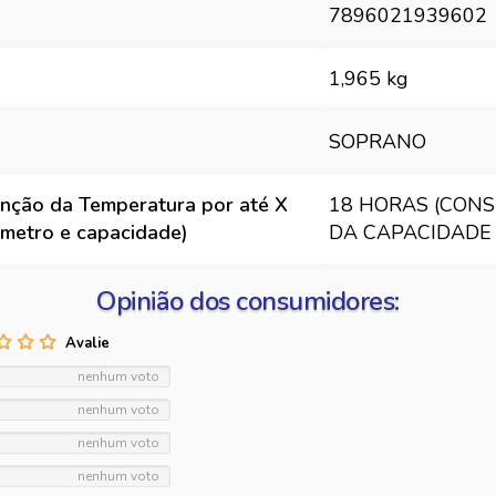
7896021939602
1,965 kg
SOPRANO
nção da Temperatura por até X
18 HORAS (CON
iâmetro e capacidade)
DA CAPACIDADE 
Opinião dos consumidores:
nenhum voto
nenhum voto
nenhum voto
nenhum voto