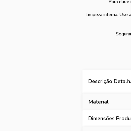
Para durar
Limpeza interna: Use a
Segura
Descrição Detal
Material
Dimensões Produt