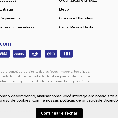
evoluções
Organização e Limpeza
 Entrega
Eletro
 Pagamentos
Cozinha e Utensilios
ncipais Fornecedores
Cama, Mesa e Banho
 com
odo o conteúdo do site, todas as fotos, imagens, logotipos,
É vedada qualquer reprodução, total ou parcial, de qualquer
iolação de qualquer direito mencionado implicará na
325 - Jabuti - Eusébio - CE | CEP: 61760-000
orar o desempenho, analisar como você interage em nosso site e p
to de segunda a sexta-feira das 9h00 às 12h00 e das 13h00
o uso de cookies. Confira nossas políticas de privacidade clicand
 prévio. O preço valido é sempre o apresentado no momento
Continuar e fechar