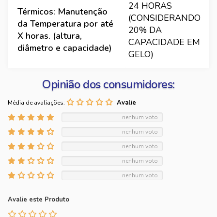
24 HORAS
Térmicos: Manutenção
(CONSIDERANDO
da Temperatura por até
20% DA
X horas. (altura,
CAPACIDADE EM
diâmetro e capacidade)
GELO)
Opinião dos consumidores:
Média de avaliações:
nenhum voto
nenhum voto
nenhum voto
nenhum voto
nenhum voto
Avalie este Produto