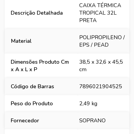
CAIXA TÉRMICA
Descrição Detalhada
TROPICAL 32L
PRETA
POLIPROPILENO /
Material
EPS / PEAD
Dimensões Produto Cm
38,5 x 32,6 x 45,5
x A x L x P
cm
Código de Barras
7896021904525
Peso do Produto
2,49 kg
Fornecedor
SOPRANO