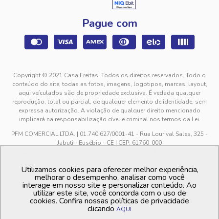
Pague com
Copyright © 2021 Casa Freitas. Todos os direitos reservados. Todo o
conteúdo do site, todas as fotos, imagens, logotipos, marcas, layout,
aqui veículados são de propriedade exclusiva. É vedada qualquer
reprodução, total ou parcial, de qualquer elemento de identidade, sem
expressa autorização. A violação de qualquer direito mencionado
implicará na responsabilização cível e criminal nos termos da Lei.
PFM COMERCIAL LTDA. | 01.740.627/0001-41 - Rua Lourival Sales, 325 -
Jabuti - Eusébio - CE | CEP: 61760-000
sac@casafreitas.com.br - WhatsApp: (85) 9994-3149. Atendimento de
segunda a sexta-feira das 9h00 às 12h00 e das 13h00 às 17h00, exceto
Utilizamos cookies para oferecer melhor experiência,
feriados.
melhorar o desempenho, analisar como você
Os preços dos produtos estão sujeitos a alteração sem aviso prévio. O
interage em nosso site e personalizar conteúdo. Ao
utilizar este site, você concorda com o uso de
preço valido é sempre o apresentado no momento da finalização da
cookies. Confira nossas políticas de privacidade
compra, no carrinho de compras.
clicando
AQUI