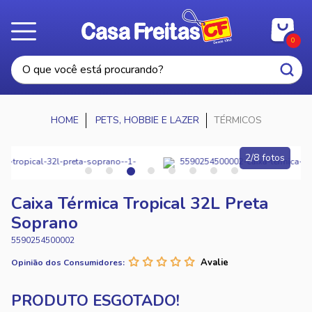
0
PETS, HOBBIE E LAZER
TÉRMICOS
2/8 fotos
Caixa Térmica Tropical 32L Preta
Soprano
5590254500002
Opinião dos Consumidores: