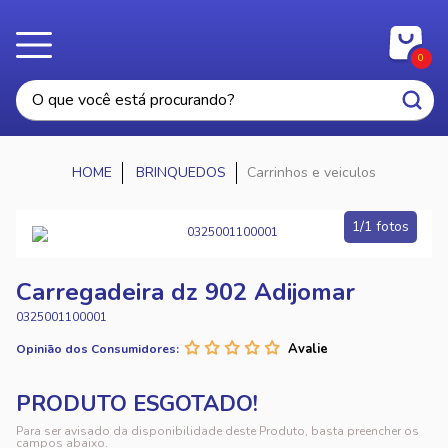
0
BRINQUEDOS
Carrinhos e veiculos
1/1 fotos
Carregadeira dz 902 Adijomar
0325001100001
Opinião dos Consumidores:
Para ser avisado da disponibilidade deste Produto, basta preencher os
campos abaixo.