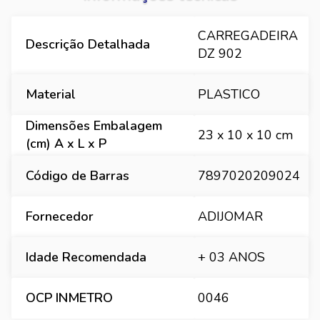
CARREGADEIRA
Descrição Detalhada
DZ 902
Material
PLASTICO
Dimensões Embalagem
23 x 10 x 10 cm
(cm) A x L x P
Código de Barras
7897020209024
Fornecedor
ADIJOMAR
Idade Recomendada
+ 03 ANOS
OCP INMETRO
0046