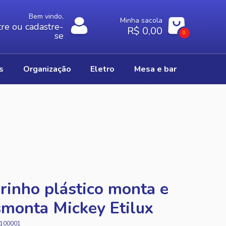
Bem vindo,
Minha sacola
re ou cadastre-
R$ 0,00
0
se
os
organização
eletro
mesa e bar
rinho plástico monta e
monta Mickey Etilux
100001