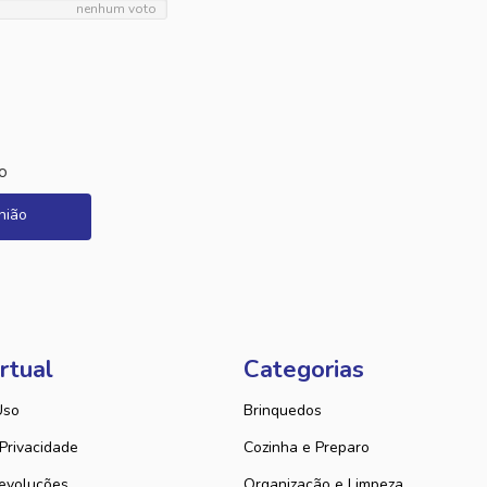
nenhum voto
o
nião
rtual
Categorias
Uso
Brinquedos
 Privacidade
Cozinha e Preparo
evoluções
Organização e Limpeza