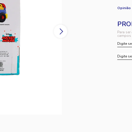
Opinião
Para ser
campos 