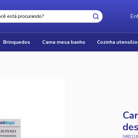
Ent
brinquedos
cama mesa banho
cozinha utensíli
Car
des
0481118