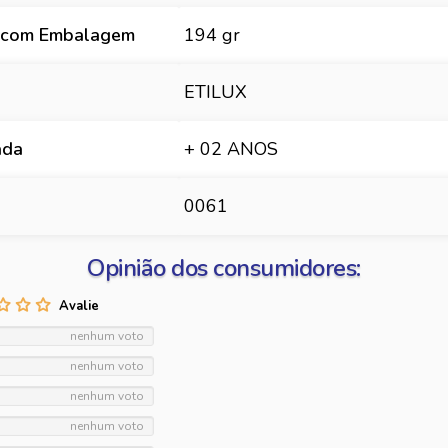
 com Embalagem
194 gr
ETILUX
ada
+ 02 ANOS
0061
Opinião dos consumidores:
nenhum voto
nenhum voto
nenhum voto
nenhum voto