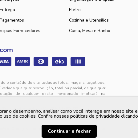
 Entrega
Eletro
 Pagamentos
Cozinha e Utensilios
ncipais Fornecedores
Cama, Mesa e Banho
 com
odo o conteúdo do site, todas as fotos, imagens, logotipos,
É vedada qualquer reprodução, total ou parcial, de qualquer
iolação de qualquer direito mencionado implicará na
325 - Jabuti - Eusébio - CE | CEP: 61760-000
orar o desempenho, analisar como você interage em nosso site e p
to de segunda a sexta-feira das 9h00 às 12h00 e das 13h00
o uso de cookies. Confira nossas políticas de privacidade clicand
 prévio. O preço valido é sempre o apresentado no momento
Continuar e fechar