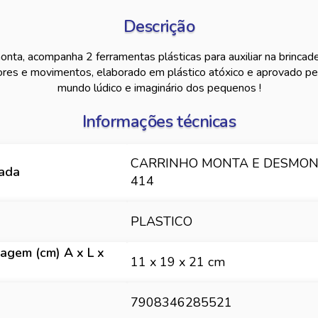
Descrição
nta, acompanha 2 ferramentas plásticas para auxiliar na brincadei
cores e movimentos, elaborado em plástico atóxico e aprovado p
mundo lúdico e imaginário dos pequenos !
Informações técnicas
CARRINHO MONTA E DESMONT
hada
414
PLASTICO
agem (cm) A x L x
11 x 19 x 21 cm
7908346285521