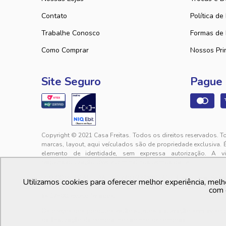
Contato
Política de
Trabalhe Conosco
Formas de
Como Comprar
Nossos Pri
Site Seguro
Pague
Copyright © 2021 Casa Freitas. Todos os direitos reservados. T
marcas, layout, aqui veículados são de propriedade exclusiva. 
elemento de identidade, sem expressa autorização. A v
responsabilização cível e criminal nos termos da Lei.
PFM COMERCIAL LTDA. | 01.740.627/0001-41 - Rua Lourival Sales, 
Utilizamos cookies para oferecer melhor experiência, melh
sac@casafreitas.com.br - WhatsApp: (85) 9994-3149. Atendimen
com 
às 17h00, exceto feriados.
Os preços dos produtos estão sujeitos a alteração sem aviso
da finalização da compra, no carrinho de compras.