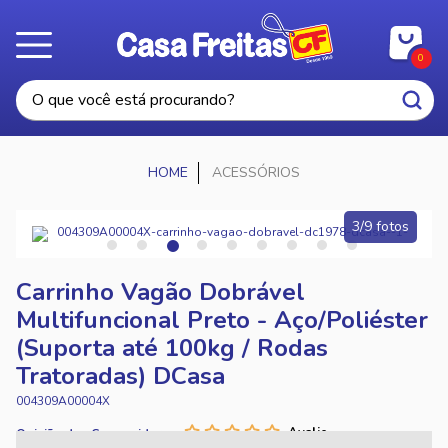
0
ACESSÓRIOS
3/9 fotos
Carrinho Vagão Dobrável
Multifuncional Preto - Aço/Poliéster
(Suporta até 100kg / Rodas
Tratoradas) DCasa
004309A00004X
Opinião dos Consumidores: