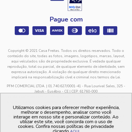
Pague com
Copyright © 2021 Casa Freitas. Todos os direitos reservados. Todo o
conteúdo do site, todas as fotos, imagens, logotipos, marcas, layout,
aqui veículados são de propriedade exclusiva. É vedada qualquer
reprodução, total ou parcial, de qualquer elemento de identidade, sem
expressa autorização. A violação de qualquer direito mencionado
implicará na responsabilização cível e criminal nos termos da Lei.
PFM COMERCIAL LTDA. | 01.740.627/0001-41 - Rua Lourival Sales, 325 -
Jabuti - Eusébio - CE | CEP: 61760-000
sac@casafreitas.com.br - WhatsApp: (85) 9994-3149. Atendimento de
segunda a sexta-feira das 9h00 às 12h00 e das 13h00 às 17h00, exceto
Utilizamos cookies para oferecer melhor experiência,
feriados.
melhorar o desempenho, analisar como você
Os preços dos produtos estão sujeitos a alteração sem aviso prévio. O
interage em nosso site e personalizar conteúdo. Ao
utilizar este site, você concorda com o uso de
preço valido é sempre o apresentado no momento da finalização da
cookies. Confira nossas políticas de privacidade
compra, no carrinho de compras.
clicando
AQUI