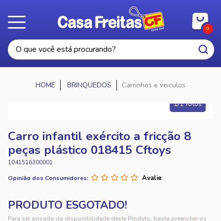
0
BRINQUEDOS
Carrinhos e veiculos
1/1 fotos
Carro infantil exército a fricção 8
peças plástico 018415 Cftoys
1041516300001
Opinião dos Consumidores:
Para ser avisado da disponibilidade deste Produto, basta preencher os