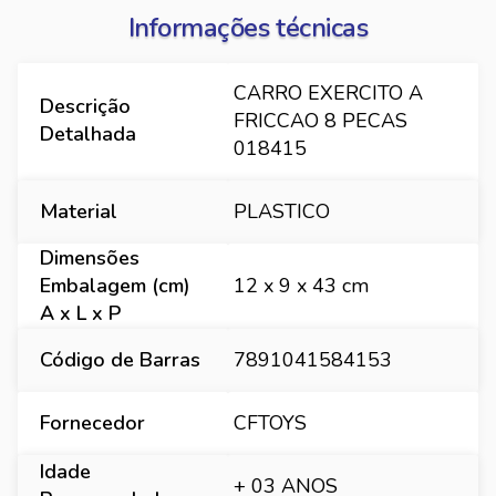
Informações técnicas
CARRO EXERCITO A
Descrição
FRICCAO 8 PECAS
Detalhada
018415
Material
PLASTICO
Dimensões
Embalagem (cm)
12 x 9 x 43 cm
A x L x P
Código de Barras
7891041584153
Fornecedor
CFTOYS
Idade
+ 03 ANOS