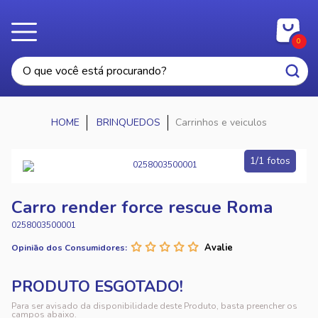
0
BRINQUEDOS
Carrinhos e veiculos
1/1 fotos
Carro render force rescue Roma
0258003500001
Opinião dos Consumidores:
Para ser avisado da disponibilidade deste Produto, basta preencher os
campos abaixo.