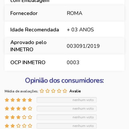
com Embalagem
Fornecedor
ROMA
Idade Recomendada
+ 03 ANOS
Aprovado pelo
003091/2019
INMETRO
OCP INMETRO
0003
Opinião dos consumidores:
Média de avaliações:
nenhum voto
nenhum voto
nenhum voto
nenhum voto