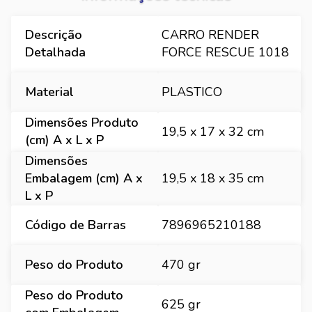
Descrição
CARRO RENDER
Detalhada
FORCE RESCUE 1018
Material
PLASTICO
Dimensões Produto
19,5 x 17 x 32 cm
(cm) A x L x P
Dimensões
Embalagem (cm) A x
19,5 x 18 x 35 cm
L x P
Código de Barras
7896965210188
Peso do Produto
470 gr
Peso do Produto
625 gr