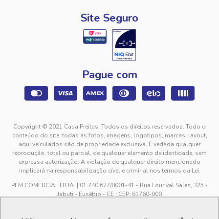
Site Seguro
Pague com
Copyright © 2021 Casa Freitas. Todos os direitos reservados. Todo o
conteúdo do site, todas as fotos, imagens, logotipos, marcas, layout,
aqui veículados são de propriedade exclusiva. É vedada qualquer
reprodução, total ou parcial, de qualquer elemento de identidade, sem
expressa autorização. A violação de qualquer direito mencionado
implicará na responsabilização cível e criminal nos termos da Lei.
PFM COMERCIAL LTDA. | 01.740.627/0001-41 - Rua Lourival Sales, 325 -
Jabuti - Eusébio - CE | CEP: 61760-000
sac@casafreitas.com.br - WhatsApp: (85) 9994-3149. Atendimento de
segunda a sexta-feira das 9h00 às 12h00 e das 13h00 às 17h00, exceto