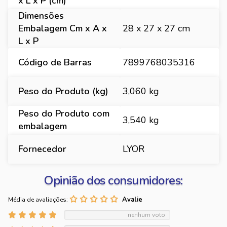
x L x P (cm)
Dimensões
Embalagem Cm x A x
28 x 27 x 27 cm
L x P
Código de Barras
7899768035316
Peso do Produto (kg)
3,060 kg
Peso do Produto com
3,540 kg
embalagem
Fornecedor
LYOR
Opinião dos consumidores:
Média de avaliações:
nenhum voto