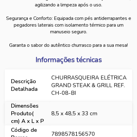
agilizando a limpeza após o uso.
Segurança e Conforto: Equipada com pés antiderrapantes e
pegadores laterais com isolamento térmico para um
manuseio seguro.
Garanta o sabor do autêntico churrasco para a sua mesa!
Informações técnicas
CHURRASQUEIRA ELÉTRICA
Descrição
GRAND STEAK & GRILL REF.
Detalhada
CH-08-BI
Dimensões
Produto(
8,5 x 48,5 x 33 cm
cm) A x L x P
Código de
7898578156570