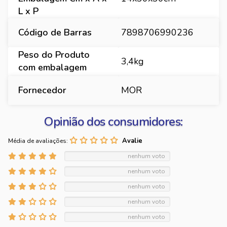
L x P
Código de Barras
7898706990236
Peso do Produto
3,4kg
com embalagem
Fornecedor
MOR
Opinião dos consumidores:
Média de avaliações:
nenhum voto
nenhum voto
nenhum voto
nenhum voto
nenhum voto