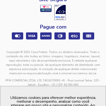
Pague com
Copyright © 2021 Casa Freitas. Todos os direitos reservados. Todo o
conteúdo do site, todas as fotos, imagens, logotipos, marcas, layout,
aqui veículados são de propriedade exclusiva. É vedada qualquer
reprodução, total ou parcial, de qualquer elemento de identidade, sem
expressa autorização. A violação de qualquer direito mencionado
implicará na responsabilização cível e criminal nos termos da Lei.
PFM COMERCIAL LTDA. | 01.740.627/0001-41 - Rua Lourival Sales, 325 -
Jabuti - Eusébio - CE | CEP: 61760-000
sac@casafreitas.com.br - WhatsApp: (85) 9994-3149. Atendimento de
segunda a sexta-feira das 9h00 às 12h00 e das 13h00 às 17h00, exceto
Utilizamos cookies para oferecer melhor experiência,
feriados.
melhorar o desempenho, analisar como você
Os preços dos produtos estão sujeitos a alteração sem aviso prévio. O
interage em nosso site e personalizar conteúdo. Ao