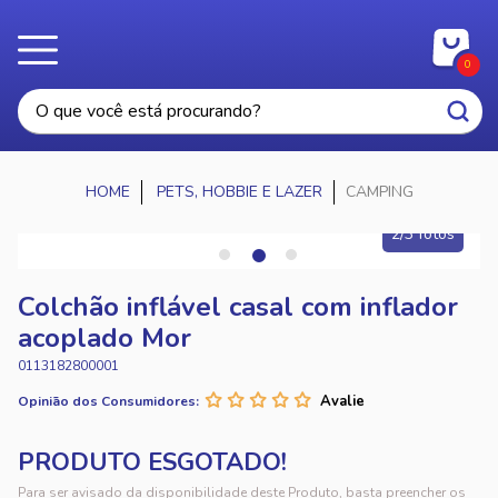
0
PETS, HOBBIE E LAZER
CAMPING
2/3 fotos
Colchão inflável casal com inflador
acoplado Mor
0113182800001
Opinião dos Consumidores:
Para ser avisado da disponibilidade deste Produto, basta preencher os