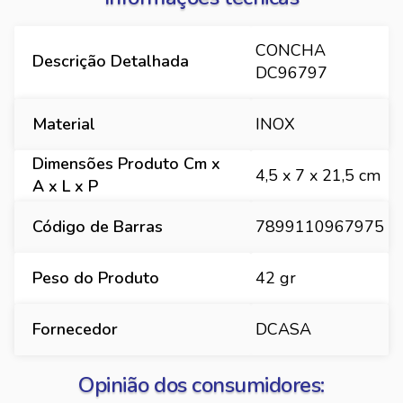
CONCHA
Descrição Detalhada
DC96797
Material
INOX
Dimensões Produto Cm x
4,5 x 7 x 21,5 cm
A x L x P
Código de Barras
7899110967975
Peso do Produto
42 gr
Fornecedor
DCASA
Opinião dos consumidores: