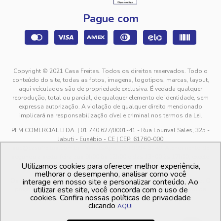
Pague com
Copyright © 2021 Casa Freitas. Todos os direitos reservados. Todo o
conteúdo do site, todas as fotos, imagens, logotipos, marcas, layout,
aqui veículados são de propriedade exclusiva. É vedada qualquer
reprodução, total ou parcial, de qualquer elemento de identidade, sem
expressa autorização. A violação de qualquer direito mencionado
implicará na responsabilização cível e criminal nos termos da Lei.
PFM COMERCIAL LTDA. | 01.740.627/0001-41 - Rua Lourival Sales, 325 -
Jabuti - Eusébio - CE | CEP: 61760-000
sac@casafreitas.com.br - WhatsApp: (85) 9994-3149. Atendimento de
segunda a sexta-feira das 9h00 às 12h00 e das 13h00 às 17h00, exceto
Utilizamos cookies para oferecer melhor experiência,
feriados.
melhorar o desempenho, analisar como você
Os preços dos produtos estão sujeitos a alteração sem aviso prévio. O
interage em nosso site e personalizar conteúdo. Ao
utilizar este site, você concorda com o uso de
preço valido é sempre o apresentado no momento da finalização da
cookies. Confira nossas políticas de privacidade
compra, no carrinho de compras.
clicando
AQUI