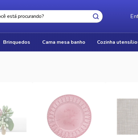
Ent
brinquedos
cama mesa banho
cozinha utensíli