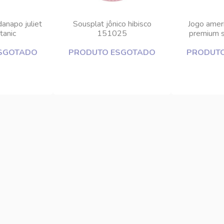
anapo juliet
Sousplat jônico hibisco
Jogo amer
tanic
151025
premium 
SGOTADO
PRODUTO ESGOTADO
PRODUT