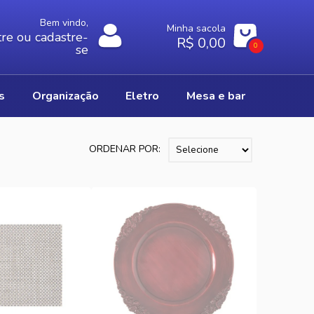
Bem vindo,
Minha sacola
re ou cadastre-
R$ 0,00
0
se
os
organização
eletro
mesa e bar
ORDENAR POR: