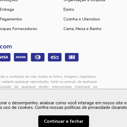
 Entrega
Eletro
 Pagamentos
Cozinha e Utensilios
ncipais Fornecedores
Cama, Mesa e Banho
 com
odo o conteúdo do site, todas as fotos, imagens, logotipos,
É vedada qualquer reprodução, total ou parcial, de qualquer
iolação de qualquer direito mencionado implicará na
325 - Jabuti - Eusébio - CE | CEP: 61760-000
orar o desempenho, analisar como você interage em nosso site e p
to de segunda a sexta-feira das 9h00 às 12h00 e das 13h00
o uso de cookies. Confira nossas políticas de privacidade clicand
 prévio. O preço valido é sempre o apresentado no momento
Continuar e fechar