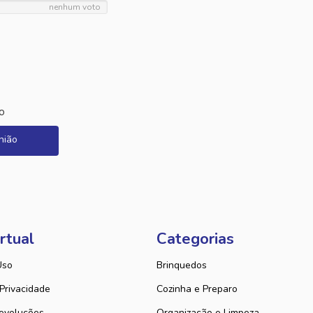
nenhum voto
o
nião
rtual
Categorias
Uso
Brinquedos
 Privacidade
Cozinha e Preparo
evoluções
Organização e Limpeza