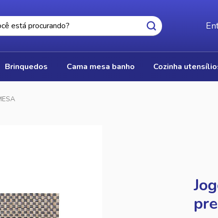
Ent
brinquedos
cama mesa banho
cozinha utensíli
MESA
Jog
pr