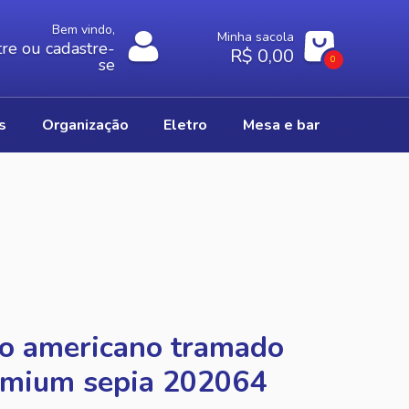
Bem vindo,
Minha sacola
re ou cadastre-
R$ 0,00
0
se
os
organização
eletro
mesa e bar
o americano tramado
emium sepia 202064