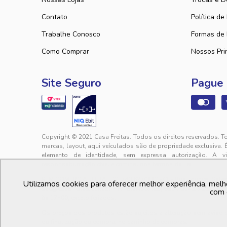
Contato
Política de
Trabalhe Conosco
Formas de
Como Comprar
Nossos Pri
Site Seguro
Pague
Copyright © 2021 Casa Freitas. Todos os direitos reservados. T
marcas, layout, aqui veículados são de propriedade exclusiva. 
elemento de identidade, sem expressa autorização. A v
responsabilização cível e criminal nos termos da Lei.
PFM COMERCIAL LTDA. | 01.740.627/0001-41 - Rua Lourival Sales, 
Utilizamos cookies para oferecer melhor experiência, melh
sac@casafreitas.com.br - WhatsApp: (85) 9994-3149. Atendimen
com 
às 17h00, exceto feriados.
Os preços dos produtos estão sujeitos a alteração sem aviso
da finalização da compra, no carrinho de compras.