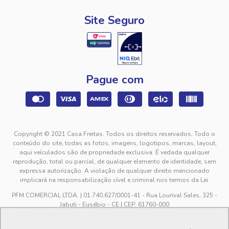
Site Seguro
Pague com
Copyright © 2021 Casa Freitas. Todos os direitos reservados. Todo o
conteúdo do site, todas as fotos, imagens, logotipos, marcas, layout,
aqui veículados são de propriedade exclusiva. É vedada qualquer
reprodução, total ou parcial, de qualquer elemento de identidade, sem
expressa autorização. A violação de qualquer direito mencionado
implicará na responsabilização cível e criminal nos termos da Lei.
PFM COMERCIAL LTDA. | 01.740.627/0001-41 - Rua Lourival Sales, 325 -
Jabuti - Eusébio - CE | CEP: 61760-000
sac@casafreitas.com.br - WhatsApp: (85) 9994-3149. Atendimento de
segunda a sexta-feira das 9h00 às 12h00 e das 13h00 às 17h00, exceto