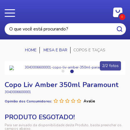
0
MESA E BAR
COPOS E TAÇAS
2/2 fotos
Copo Liv Amber 350ml Paramount
3043006600001
Opinião dos Consumidores:
Para ser avisado da disponibilidade deste Produto, basta preencher os
campos abaixo.