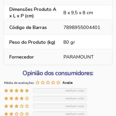
Dimensões Produto A
8 x 9,5 x 8 cm
x L x P (cm)
Código de Barras
7898955004401
Peso do Produto (kg)
80 gr
Fornecedor
PARAMOUNT
Opinião dos consumidores:
Média de avaliações:
nenhum voto
nenhum voto
nenhum voto
nenhum voto