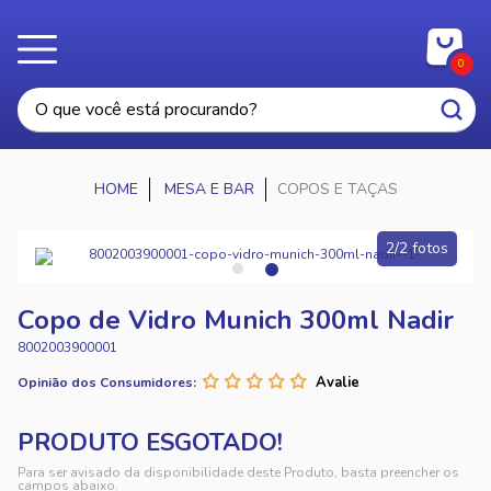
0
MESA E BAR
COPOS E TAÇAS
2/2 fotos
Copo de Vidro Munich 300ml Nadir
8002003900001
Opinião dos Consumidores:
Para ser avisado da disponibilidade deste Produto, basta preencher os
campos abaixo.