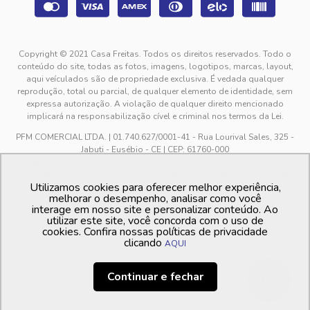
Copyright © 2021 Casa Freitas. Todos os direitos reservados. Todo o
conteúdo do site, todas as fotos, imagens, logotipos, marcas, layout,
aqui veículados são de propriedade exclusiva. É vedada qualquer
reprodução, total ou parcial, de qualquer elemento de identidade, sem
expressa autorização. A violação de qualquer direito mencionado
implicará na responsabilização cível e criminal nos termos da Lei.
PFM COMERCIAL LTDA. | 01.740.627/0001-41 - Rua Lourival Sales, 325 -
Jabuti - Eusébio - CE | CEP: 61760-000
sac@casafreitas.com.br - WhatsApp: (85) 9994-3149. Atendimento de
segunda a sexta-feira das 9h00 às 12h00 e das 13h00 às 17h00, exceto
Utilizamos cookies para oferecer melhor experiência,
feriados.
melhorar o desempenho, analisar como você
Os preços dos produtos estão sujeitos a alteração sem aviso prévio. O
interage em nosso site e personalizar conteúdo. Ao
utilizar este site, você concorda com o uso de
preço valido é sempre o apresentado no momento da finalização da
cookies. Confira nossas políticas de privacidade
compra, no carrinho de compras.
clicando
AQUI
Continuar e fechar