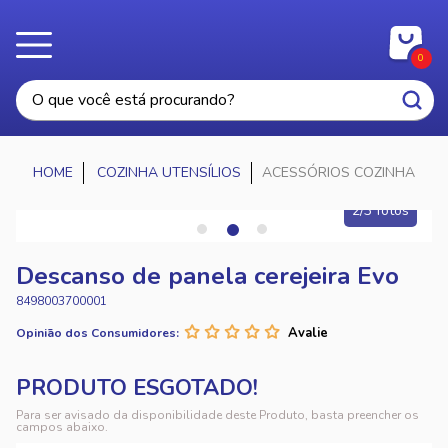
0
COZINHA UTENSÍLIOS
ACESSÓRIOS COZINHA
2/3 fotos
Descanso de panela cerejeira Evo
8498003700001
Opinião dos Consumidores:
Para ser avisado da disponibilidade deste Produto, basta preencher os
campos abaixo.