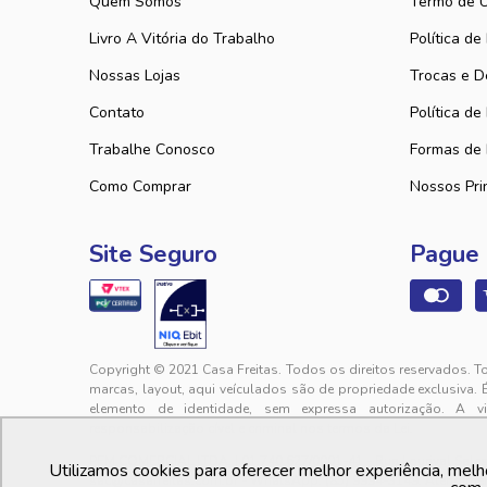
Quem Somos
Termo de 
Livro A Vitória do Trabalho
Política de
Nossas Lojas
Trocas e D
Contato
Política de
Trabalhe Conosco
Formas de
Como Comprar
Nossos Pri
Site Seguro
Pague
Copyright © 2021 Casa Freitas. Todos os direitos reservados. T
marcas, layout, aqui veículados são de propriedade exclusiva. 
elemento de identidade, sem expressa autorização. A v
responsabilização cível e criminal nos termos da Lei.
PFM COMERCIAL LTDA. | 01.740.627/0001-41 - Rua Lourival Sales, 
Utilizamos cookies para oferecer melhor experiência, melh
sac@casafreitas.com.br - WhatsApp: (85) 9994-3149. Atendimen