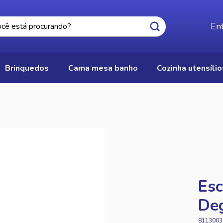
Ent
brinquedos
cama mesa banho
cozinha utensíli
Esc
De
8113003