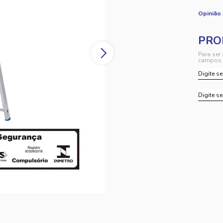
Opinião
Para ser
campos 