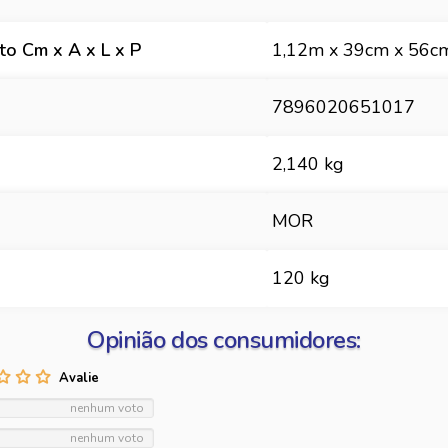
o Cm x A x L x P
1,12m x 39cm x 56c
7896020651017
2,140 kg
MOR
120 kg
Opinião dos consumidores:
nenhum voto
nenhum voto