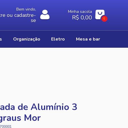
Bem vindo,
Minha sacola
re ou cadastre-
R$ 0,00
0
se
os
organização
eletro
mesa e bar
ada de Alumínio 3
graus Mor
700001