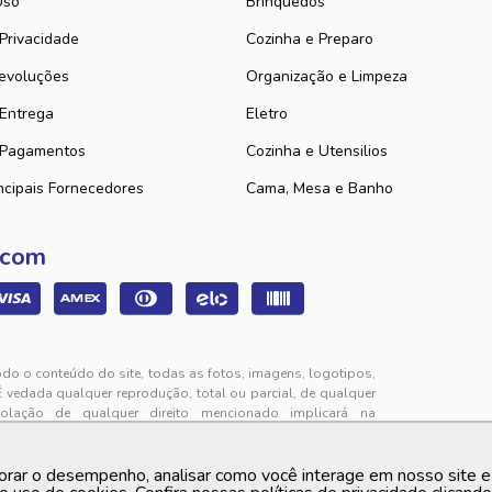
Uso
Brinquedos
 Privacidade
Cozinha e Preparo
evoluções
Organização e Limpeza
 Entrega
Eletro
 Pagamentos
Cozinha e Utensilios
ncipais Fornecedores
Cama, Mesa e Banho
 com
odo o conteúdo do site, todas as fotos, imagens, logotipos,
É vedada qualquer reprodução, total ou parcial, de qualquer
iolação de qualquer direito mencionado implicará na
325 - Jabuti - Eusébio - CE | CEP: 61760-000
orar o desempenho, analisar como você interage em nosso site e p
to de segunda a sexta-feira das 9h00 às 12h00 e das 13h00