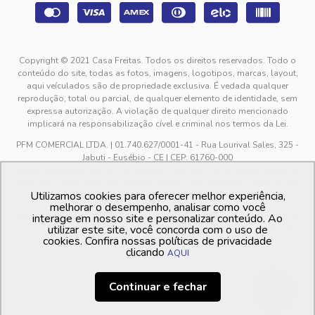
Copyright © 2021 Casa Freitas. Todos os direitos reservados. Todo o
conteúdo do site, todas as fotos, imagens, logotipos, marcas, layout,
aqui veículados são de propriedade exclusiva. É vedada qualquer
reprodução, total ou parcial, de qualquer elemento de identidade, sem
expressa autorização. A violação de qualquer direito mencionado
implicará na responsabilização cível e criminal nos termos da Lei.
PFM COMERCIAL LTDA. | 01.740.627/0001-41 - Rua Lourival Sales, 325 -
Jabuti - Eusébio - CE | CEP: 61760-000
sac@casafreitas.com.br - WhatsApp: (85) 9994-3149. Atendimento de
segunda a sexta-feira das 9h00 às 12h00 e das 13h00 às 17h00, exceto
Utilizamos cookies para oferecer melhor experiência,
feriados.
melhorar o desempenho, analisar como você
Os preços dos produtos estão sujeitos a alteração sem aviso prévio. O
interage em nosso site e personalizar conteúdo. Ao
utilizar este site, você concorda com o uso de
preço valido é sempre o apresentado no momento da finalização da
cookies. Confira nossas políticas de privacidade
compra, no carrinho de compras.
clicando
AQUI
Continuar e fechar