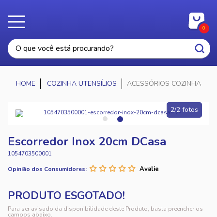
0
COZINHA UTENSÍLIOS
ACESSÓRIOS COZINHA
2/2 fotos
Escorredor Inox 20cm DCasa
1054703500001
Opinião dos Consumidores:
Para ser avisado da disponibilidade deste Produto, basta preencher os
campos abaixo.