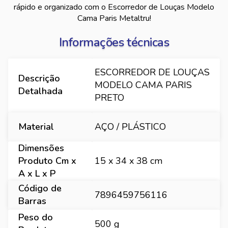
rápido e organizado com o Escorredor de Louças Modelo
Cama Paris Metaltru!
Informações técnicas
ESCORREDOR DE LOUÇAS
Descrição
MODELO CAMA PARIS
Detalhada
PRETO
Material
AÇO / PLÁSTICO
Dimensões
Produto Cm x
15 x 34 x 38 cm
A x L x P
Código de
7896459756116
Barras
Peso do
500 g