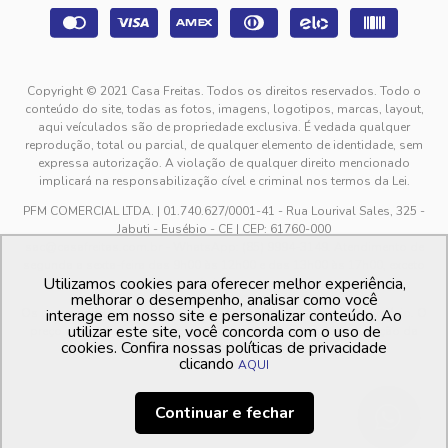
Copyright © 2021 Casa Freitas. Todos os direitos reservados. Todo o
conteúdo do site, todas as fotos, imagens, logotipos, marcas, layout,
aqui veículados são de propriedade exclusiva. É vedada qualquer
reprodução, total ou parcial, de qualquer elemento de identidade, sem
expressa autorização. A violação de qualquer direito mencionado
implicará na responsabilização cível e criminal nos termos da Lei.
PFM COMERCIAL LTDA. | 01.740.627/0001-41 - Rua Lourival Sales, 325 -
Jabuti - Eusébio - CE | CEP: 61760-000
sac@casafreitas.com.br - WhatsApp: (85) 9994-3149. Atendimento de
segunda a sexta-feira das 9h00 às 12h00 e das 13h00 às 17h00, exceto
Utilizamos cookies para oferecer melhor experiência,
feriados.
melhorar o desempenho, analisar como você
Os preços dos produtos estão sujeitos a alteração sem aviso prévio. O
interage em nosso site e personalizar conteúdo. Ao
utilizar este site, você concorda com o uso de
preço valido é sempre o apresentado no momento da finalização da
cookies. Confira nossas políticas de privacidade
compra, no carrinho de compras.
clicando
AQUI
Continuar e fechar