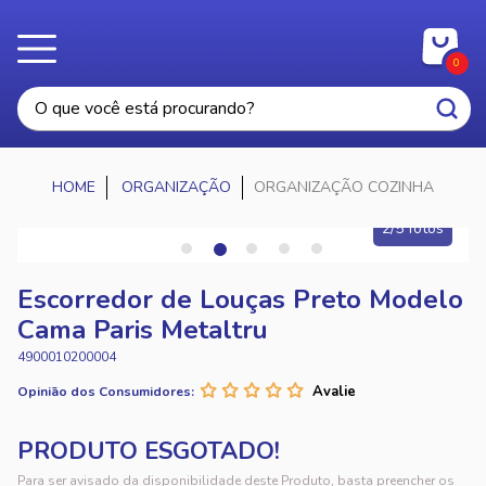
0
ORGANIZAÇÃO
ORGANIZAÇÃO COZINHA
2/5 fotos
Escorredor de Louças Preto Modelo
Cama Paris Metaltru
4900010200004
Opinião dos Consumidores:
Para ser avisado da disponibilidade deste Produto, basta preencher os