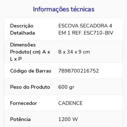
Informações técnicas
Descrição
ESCOVA SECADORA 4
Detalhada
EM 1 REF. ESC710-BIV
Dimensões
Produto( cm) A x
8 x 34 x 9 cm
L x P
Código de Barras
7898700216752
Peso do Produto
600 gr
Fornecedor
CADENCE
Potência
1200 W