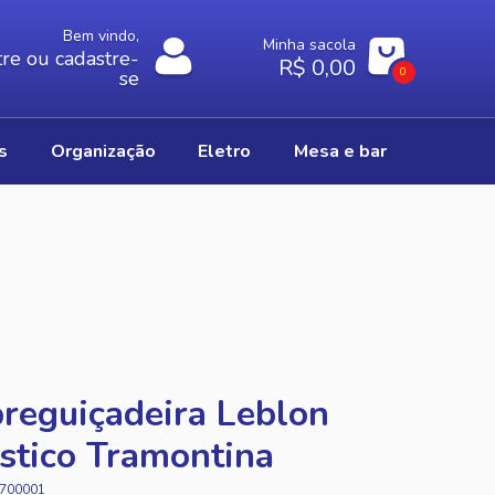
Bem vindo,
Minha sacola
re ou cadastre-
R$ 0,00
0
se
os
organização
eletro
mesa e bar
reguiçadeira Leblon
stico Tramontina
700001