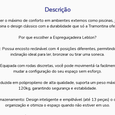
Descrição
er o máximo de conforto em ambientes externos como piscinas, j
ina o design clássico com a durabilidade que só a Tramontina ofe
Por que escolher a Espreguiçadeira Leblon?
: Possui encosto reclinável com 4 posições diferentes, permitind
inclinação ideal para ler, bronzear ou tirar uma soneca.
: Equipada com rodas discretas, você pode movimentá-la facilment
mudar a configuração do seu espaço sem esforço.
oduzida em polipropileno de alta qualidade, suporta um peso m
120kg, garantindo segurança e estabilidade.
mazenamento: Design inteligente e empilhável (até 13 peças) o qu
organização e otimiza o espaço quando não estiver em uso.