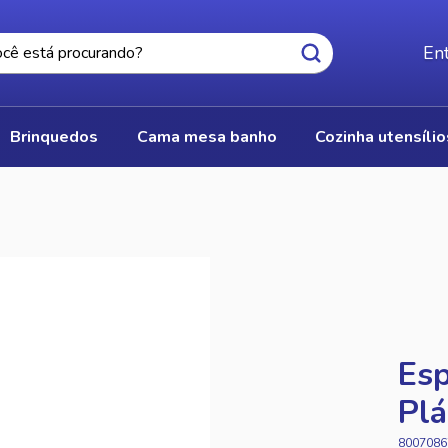
Ent
brinquedos
cama mesa banho
cozinha utensíli
Esp
Plá
8007086