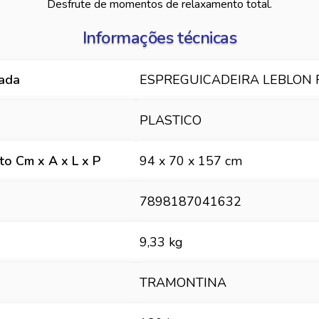
Desfrute de momentos de relaxamento total.
Informações técnicas
hada
ESPREGUICADEIRA LEBLON R
PLASTICO
o Cm x A x L x P
94 x 70 x 157 cm
7898187041632
9,33 kg
TRAMONTINA