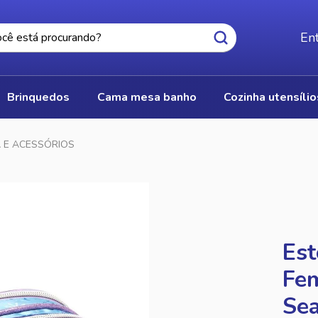
Ent
brinquedos
cama mesa banho
cozinha utensíli
A E ACESSÓRIOS
Est
Fem
Sea