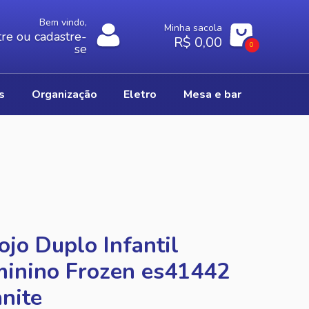
Bem vindo,
Minha sacola
re ou cadastre-
R$ 0,00
0
se
os
organização
eletro
mesa e bar
ojo Duplo Infantil
inino Frozen es41442
nite