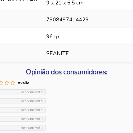
9 x 21 x 6,5 cm
7908497414429
96 gr
SEANITE
Opinião dos consumidores:
nenhum voto
nenhum voto
nenhum voto
nenhum voto
nenhum voto