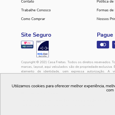
Contato
Política de
Trabalhe Conosco
Formas de
Como Comprar
Nossos Pri
Site Seguro
Pague
Copyright © 2021 Casa Freitas. Todos os direitos reservados. T
marcas, layout, aqui veículados são de propriedade exclusiva. 
elemento de identidade, sem expressa autorização. A v
responsabilização cível e criminal nos termos da Lei.
PFM COMERCIAL LTDA. | 01.740.627/0001-41 - Rua Lourival Sales, 
Utilizamos cookies para oferecer melhor experiência, melh
sac@casafreitas.com.br - WhatsApp: (85) 9994-3149. Atendimen
com 
às 17h00, exceto feriados.
Os preços dos produtos estão sujeitos a alteração sem aviso
da finalização da compra, no carrinho de compras.