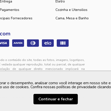
 Entrega
Eletro
 Pagamentos
Cozinha e Utensilios
ncipais Fornecedores
Cama, Mesa e Banho
 com
odo o conteúdo do site, todas as fotos, imagens, logotipos,
É vedada qualquer reprodução, total ou parcial, de qualquer
iolação de qualquer direito mencionado implicará na
325 - Jabuti - Eusébio - CE | CEP: 61760-000
orar o desempenho, analisar como você interage em nosso site e p
to de segunda a sexta-feira das 9h00 às 12h00 e das 13h00
o uso de cookies. Confira nossas políticas de privacidade clicand
 prévio. O preço valido é sempre o apresentado no momento
Continuar e fechar