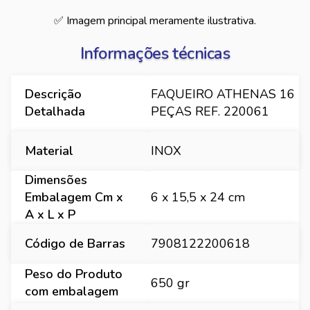
✅ Imagem principal meramente ilustrativa.
Informações técnicas
Descrição
FAQUEIRO ATHENAS 16
Detalhada
PEÇAS REF. 220061
Material
INOX
Dimensões
Embalagem Cm x
6 x 15,5 x 24 cm
A x L x P
Código de Barras
7908122200618
Peso do Produto
650 gr
com embalagem