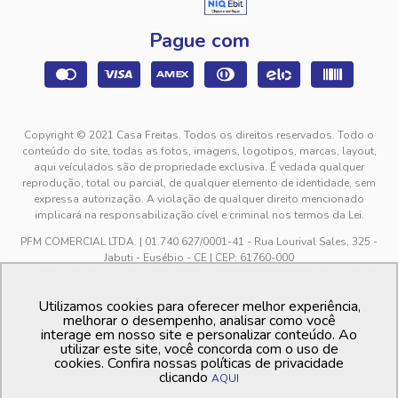
Pague com
Copyright © 2021 Casa Freitas. Todos os direitos reservados. Todo o
conteúdo do site, todas as fotos, imagens, logotipos, marcas, layout,
aqui veículados são de propriedade exclusiva. É vedada qualquer
reprodução, total ou parcial, de qualquer elemento de identidade, sem
expressa autorização. A violação de qualquer direito mencionado
implicará na responsabilização cível e criminal nos termos da Lei.
PFM COMERCIAL LTDA. | 01.740.627/0001-41 - Rua Lourival Sales, 325 -
Jabuti - Eusébio - CE | CEP: 61760-000
sac@casafreitas.com.br - WhatsApp: (85) 9994-3149. Atendimento de
segunda a sexta-feira das 9h00 às 12h00 e das 13h00 às 17h00, exceto
Utilizamos cookies para oferecer melhor experiência,
feriados.
melhorar o desempenho, analisar como você
Os preços dos produtos estão sujeitos a alteração sem aviso prévio. O
interage em nosso site e personalizar conteúdo. Ao
utilizar este site, você concorda com o uso de
preço valido é sempre o apresentado no momento da finalização da
cookies. Confira nossas políticas de privacidade
compra, no carrinho de compras.
clicando
AQUI