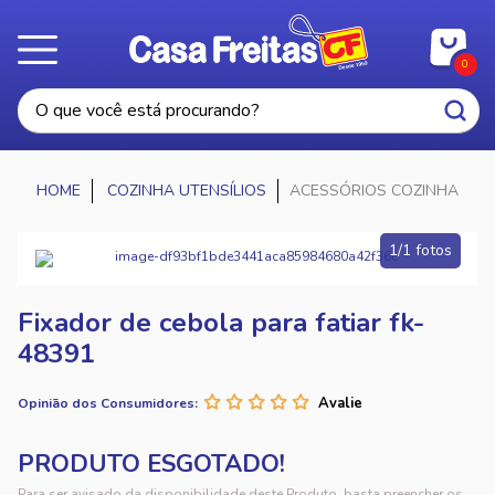
0
COZINHA UTENSÍLIOS
ACESSÓRIOS COZINHA
1/1 fotos
Fixador de cebola para fatiar fk-
48391
Opinião dos Consumidores:
Para ser avisado da disponibilidade deste Produto, basta preencher os