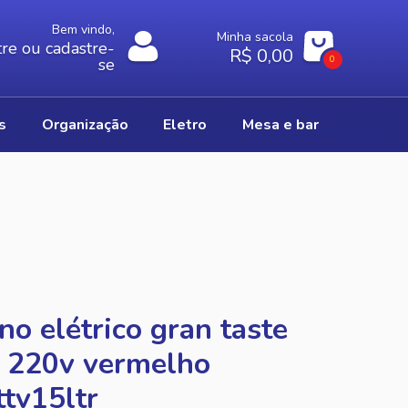
Bem vindo,
Minha sacola
re ou cadastre-
R$ 0,00
0
se
os
organização
eletro
mesa e bar
no elétrico gran taste
 220v vermelho
ttv15ltr