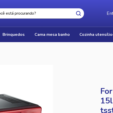
Ent
brinquedos
cama mesa banho
cozinha utensíli
For
15l
tss