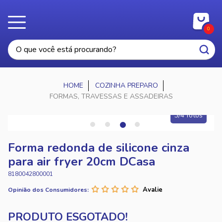
0
COZINHA PREPARO
FORMAS, TRAVESSAS E ASSADEIRAS
3/4 fotos
Forma redonda de silicone cinza
para air fryer 20cm DCasa
8180042800001
Opinião dos Consumidores: