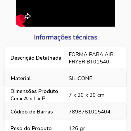
Informações técnicas
FORMA PARA AIR
Descrição Detalhada
FRYER BT01540
Material
SILICONE
Dimensões Produto
7 x 20 x 20 cm
Cm x A x L x P
Código de Barras
7898781015404
Peso do Produto
126 gr