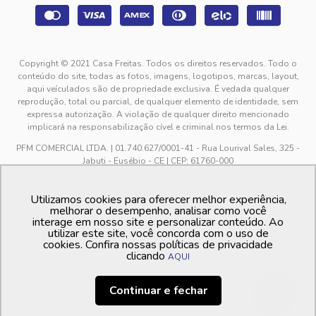
Copyright © 2021 Casa Freitas. Todos os direitos reservados. Todo o
conteúdo do site, todas as fotos, imagens, logotipos, marcas, layout,
aqui veículados são de propriedade exclusiva. É vedada qualquer
reprodução, total ou parcial, de qualquer elemento de identidade, sem
expressa autorização. A violação de qualquer direito mencionado
implicará na responsabilização cível e criminal nos termos da Lei.
PFM COMERCIAL LTDA. | 01.740.627/0001-41 - Rua Lourival Sales, 325 -
Jabuti - Eusébio - CE | CEP: 61760-000
sac@casafreitas.com.br - WhatsApp: (85) 9994-3149. Atendimento de
segunda a sexta-feira das 9h00 às 12h00 e das 13h00 às 17h00, exceto
Utilizamos cookies para oferecer melhor experiência,
feriados.
melhorar o desempenho, analisar como você
Os preços dos produtos estão sujeitos a alteração sem aviso prévio. O
interage em nosso site e personalizar conteúdo. Ao
utilizar este site, você concorda com o uso de
preço valido é sempre o apresentado no momento da finalização da
cookies. Confira nossas políticas de privacidade
compra, no carrinho de compras.
clicando
AQUI
Continuar e fechar