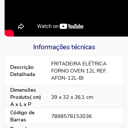
Informações técnicas
FRITADEIRA ELÉTRICA
Descrição
FORNO OVEN 12L REF.
Detalhada
AFON-12L-BI
Dimensões
Produto( cm)
39 x 32 x 36,1 cm
A x L x P
Código de
7898578153036
Barras