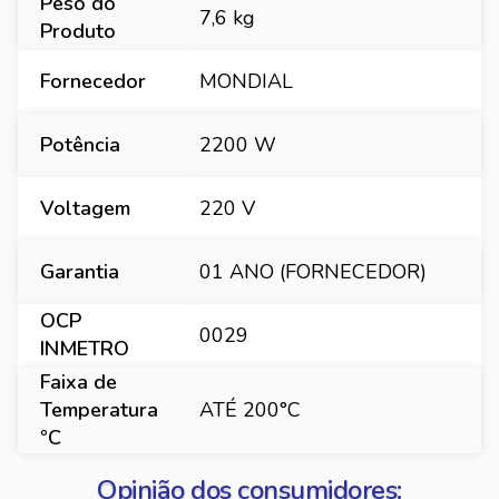
Peso do
7,6 kg
Produto
Fornecedor
MONDIAL
Potência
2200 W
Voltagem
220 V
Garantia
01 ANO (FORNECEDOR)
OCP
0029
INMETRO
Faixa de
Temperatura
ATÉ 200°C
ºC
Opinião dos consumidores: