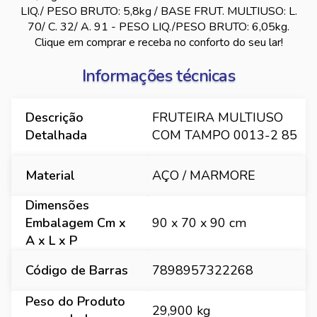
LIQ./ PESO BRUTO: 5,8kg / BASE FRUT. MULTIUSO: L.
70/ C. 32/ A. 91 - PESO LIQ./PESO BRUTO: 6,05kg.
Clique em comprar e receba no conforto do seu lar!
Informações técnicas
Descrição
FRUTEIRA MULTIUSO
Detalhada
COM TAMPO 0013-2 85
Material
AÇO / MARMORE
Dimensões
Embalagem Cm x
90 x 70 x 90 cm
A x L x P
Código de Barras
7898957322268
Peso do Produto
29,900 kg