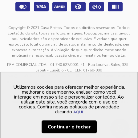
Copyright © 2021 Casa Freitas. Todos os direitos reservados. Todo o
conteúdo do site, todas as fotos, imagens, logotipos, marcas, layout,
aqui veículados são de propriedade exclusiva. É vedada qualquer
reprodução, total ou parcial, de qualquer elemento de identidade, sem
expressa autorização. A violação de qualquer direito mencionado
implicará na responsabilização cível e criminal nos termos da Lei.
PFM COMERCIAL LTDA. | 01.740.627/0001-41 - Rua Lourival Sales, 325 -
Jabuti - Eusébio - CE | CEP: 61760-000
sac@casafreitas.com.br - WhatsApp: (85) 9994-3149. Atendimento de
segunda a sexta-feira das 9h00 às 12h00 e das 13h00 às 17h00, exceto
Utilizamos cookies para oferecer melhor experiência,
feriados.
melhorar o desempenho, analisar como você
Os preços dos produtos estão sujeitos a alteração sem aviso prévio. O
interage em nosso site e personalizar conteúdo. Ao
utilizar este site, você concorda com o uso de
preço valido é sempre o apresentado no momento da finalização da
cookies. Confira nossas políticas de privacidade
compra, no carrinho de compras.
clicando
AQUI
Continuar e fechar