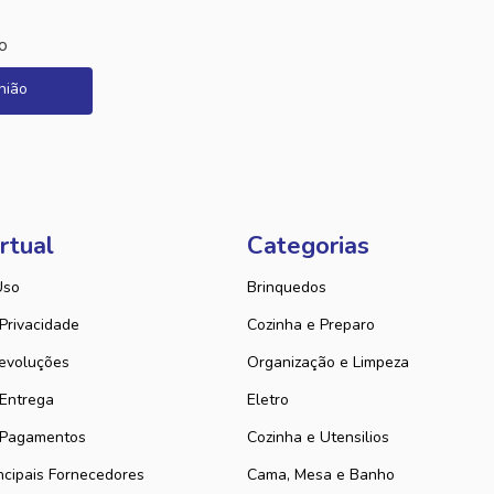
o
nião
rtual
Categorias
Uso
Brinquedos
 Privacidade
Cozinha e Preparo
evoluções
Organização e Limpeza
 Entrega
Eletro
 Pagamentos
Cozinha e Utensilios
ncipais Fornecedores
Cama, Mesa e Banho