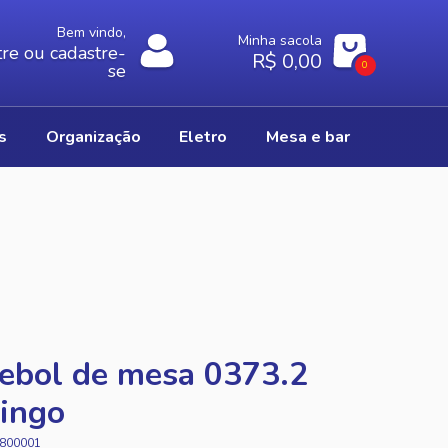
Bem vindo,
Minha sacola
re ou cadastre-
R$ 0,00
0
se
os
organização
eletro
mesa e bar
ebol de mesa 0373.2
ingo
800001