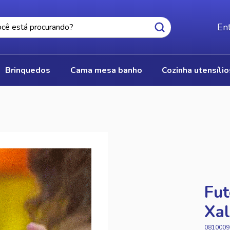
Ent
brinquedos
cama mesa banho
cozinha utensíli
Fut
Xal
0810009