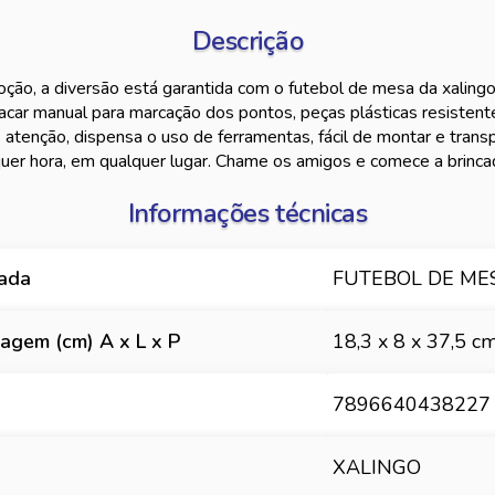
Descrição
ção, a diversão está garantida com o futebol de mesa da xalingo
acar manual para marcação dos pontos, peças plásticas resistentes
atenção, dispensa o uso de ferramentas, fácil de montar e transp
uer hora, em qualquer lugar. Chame os amigos e comece a brincad
Informações técnicas
hada
FUTEBOL DE MES
gem (cm) A x L x P
18,3 x 8 x 37,5 c
7896640438227
XALINGO