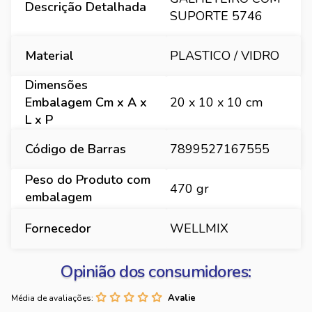
Descrição Detalhada
SUPORTE 5746
Material
PLASTICO / VIDRO
Dimensões
Embalagem Cm x A x
20 x 10 x 10 cm
L x P
Código de Barras
7899527167555
Peso do Produto com
470 gr
embalagem
Fornecedor
WELLMIX
Opinião dos consumidores:
Média de avaliações: