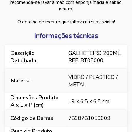
recomenda-se lavar à mão com esponja macia e sabão
neutro.
O detalhe de mestre que faltava na sua cozinha!
Informações técnicas
Descrição
GALHETEIRO 200ML
Detalhada
REF. BT05000
VIDRO / PLASTICO /
Material
METAL
Dimensões Produto
19 x 6,5 x 6,5 cm
A x L x P (cm)
Código de Barras
7898781050009
Peso do Produto