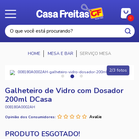
0
MESA E BAR
SERVIÇO MESA
2/3 fotos
Galheteiro de Vidro com Dosador
200ml DCasa
008180A0002AH
Opinião dos Consumidores: