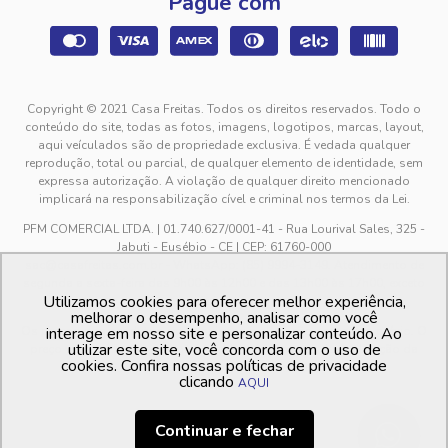
Pague com
Copyright © 2021 Casa Freitas. Todos os direitos reservados. Todo o
conteúdo do site, todas as fotos, imagens, logotipos, marcas, layout,
aqui veículados são de propriedade exclusiva. É vedada qualquer
reprodução, total ou parcial, de qualquer elemento de identidade, sem
expressa autorização. A violação de qualquer direito mencionado
implicará na responsabilização cível e criminal nos termos da Lei.
PFM COMERCIAL LTDA. | 01.740.627/0001-41 - Rua Lourival Sales, 325 -
Jabuti - Eusébio - CE | CEP: 61760-000
sac@casafreitas.com.br - WhatsApp: (85) 9994-3149. Atendimento de
segunda a sexta-feira das 9h00 às 12h00 e das 13h00 às 17h00, exceto
Utilizamos cookies para oferecer melhor experiência,
feriados.
melhorar o desempenho, analisar como você
Os preços dos produtos estão sujeitos a alteração sem aviso prévio. O
interage em nosso site e personalizar conteúdo. Ao
utilizar este site, você concorda com o uso de
preço valido é sempre o apresentado no momento da finalização da
cookies. Confira nossas políticas de privacidade
compra, no carrinho de compras.
clicando
AQUI
Continuar e fechar