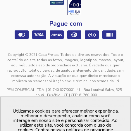
Pague com
Copyright © 2021 Casa Freitas. Todos os direitos reservados. Todo o
conteúdo do site, todas as fotos, imagens, logotipos, marcas, layout,
aqui veículados são de propriedade exclusiva. É vedada qualquer
reprodução, total ou parcial, de qualquer elemento de identidade, sem
expressa autorização. A violação de qualquer direito mencionado
implicará na responsabilização cível e criminal nos termos da Lei.
PFM COMERCIAL LTDA. | 01.740.627/0001-41 - Rua Lourival Sales, 325 -
Jabuti - Eusébio - CE | CEP: 61760-000
sac@casafreitas.com.br - WhatsApp: (85) 9994-3149. Atendimento de
segunda a sexta-feira das 9h00 às 12h00 e das 13h00 às 17h00, exceto
Utilizamos cookies para oferecer melhor experiência,
feriados.
melhorar o desempenho, analisar como você
Os preços dos produtos estão sujeitos a alteração sem aviso prévio. O
interage em nosso site e personalizar conteúdo. Ao
utilizar este site, você concorda com o uso de
preço valido é sempre o apresentado no momento da finalização da
cookies. Confira nossas políticas de privacidade
compra, no carrinho de compras.