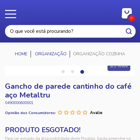
0
ORGANIZAÇÃO
ORGANIZAÇÃO COZINHA
2/3 fotos
Gancho de parede cantinho do café
aço Metaltru
0490000600001
Opinião dos Consumidores:
Para ser avisado da disponibilidade deste Produto, basta preencher os