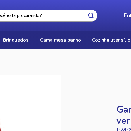
Ent
brinquedos
cama mesa banho
cozinha utensíli
Gar
ver
1400170