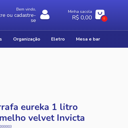
Bem vindo,
Minha sacola
re ou cadastre-
R$ 0,00
0
se
os
organização
eletro
mesa e bar
rafa eureka 1 litro
melho velvet Invicta
000003