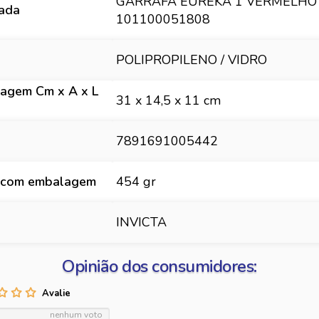
GARRAFA EUREKA 1 VERMELHO
hada
101100051808
POLIPROPILENO / VIDRO
agem Cm x A x L
31 x 14,5 x 11 cm
7891691005442
 com embalagem
454 gr
INVICTA
Opinião dos consumidores:
nenhum voto