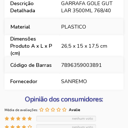
Descrição
GARRAFA GOLE GUT
Detalhada
LAR 3500ML 768/40
Material
PLASTICO
Dimensões
Produto A x L x P
26,5 x 15 x 17,5 cm
(cm)
Código de Barras
7896359003891
Fornecedor
SANREMO
Opinião dos consumidores:
Média de avaliações:
nenhum voto
nenhum voto