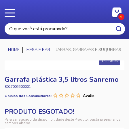
0
MESA E BAR
JARRAS, GARRAFAS E SUQUEIRAS
1/1 fotos
Garrafa plástica 3,5 litros Sanremo
8027005500001
Opinião dos Consumidores:
Para ser avisado da disponibilidade deste Produto, basta preencher os
campos abaixo.