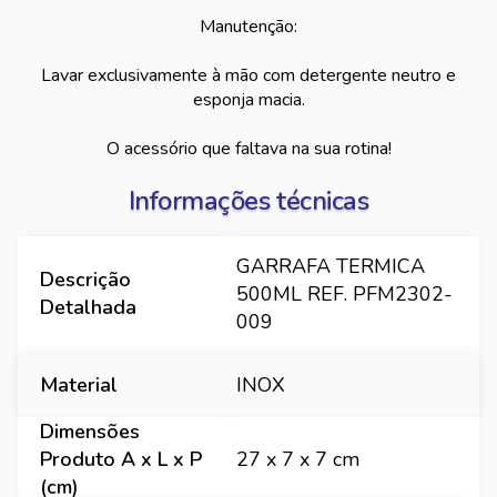
Manutenção:
Lavar exclusivamente à mão com detergente neutro e
esponja macia.
O acessório que faltava na sua rotina!
Informações técnicas
GARRAFA TERMICA
Descrição
500ML REF. PFM2302-
Detalhada
009
Material
INOX
Dimensões
Produto A x L x P
27 x 7 x 7 cm
(cm)