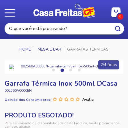
0
MESA E BAR
GARRAFAS TÉRMICAS
2/4 fotos
Garrafa Térmica Inox 500ml DCasa
002560A0000EN
Opinião dos Consumidores:
Para ser avisado da disponibilidade deste Produto, basta preencher os
campos abaixo.