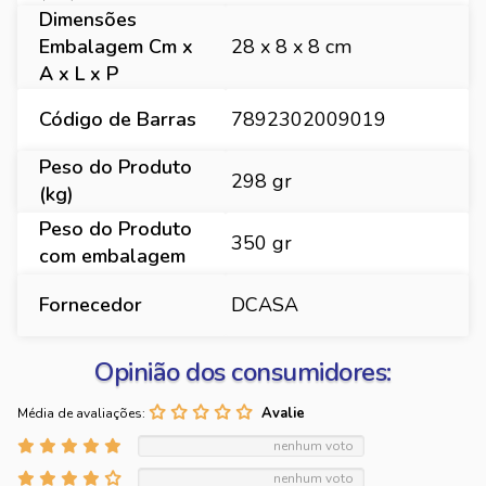
Dimensões
Embalagem Cm x
28 x 8 x 8 cm
A x L x P
Código de Barras
7892302009019
Peso do Produto
298 gr
(kg)
Peso do Produto
350 gr
com embalagem
Fornecedor
DCASA
Opinião dos consumidores:
Média de avaliações:
nenhum voto
nenhum voto