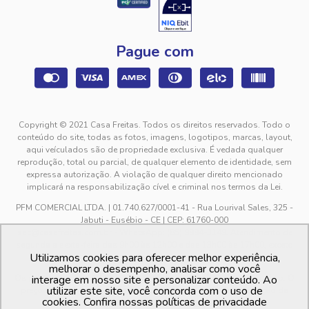
Pague com
Copyright © 2021 Casa Freitas. Todos os direitos reservados. Todo o
conteúdo do site, todas as fotos, imagens, logotipos, marcas, layout,
aqui veículados são de propriedade exclusiva. É vedada qualquer
reprodução, total ou parcial, de qualquer elemento de identidade, sem
expressa autorização. A violação de qualquer direito mencionado
implicará na responsabilização cível e criminal nos termos da Lei.
PFM COMERCIAL LTDA. | 01.740.627/0001-41 - Rua Lourival Sales, 325 -
Jabuti - Eusébio - CE | CEP: 61760-000
sac@casafreitas.com.br - WhatsApp: (85) 9994-3149. Atendimento de
segunda a sexta-feira das 9h00 às 12h00 e das 13h00 às 17h00, exceto
Utilizamos cookies para oferecer melhor experiência,
feriados.
melhorar o desempenho, analisar como você
Os preços dos produtos estão sujeitos a alteração sem aviso prévio. O
interage em nosso site e personalizar conteúdo. Ao
utilizar este site, você concorda com o uso de
preço valido é sempre o apresentado no momento da finalização da
cookies. Confira nossas políticas de privacidade
compra, no carrinho de compras.