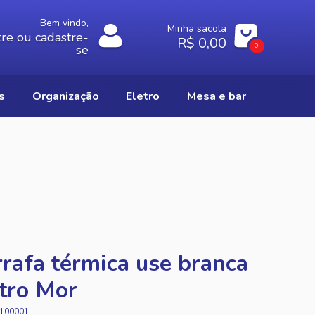
Bem vindo,
Minha sacola
re ou cadastre-
R$ 0,00
0
se
os
organização
eletro
mesa e bar
rafa térmica use branca
itro Mor
100001