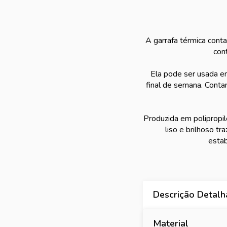
A garrafa térmica cont
con
Ela pode ser usada e
final de semana. Conta
Produzida em polipropil
liso e brilhoso t
estab
Descrição Detal
Material