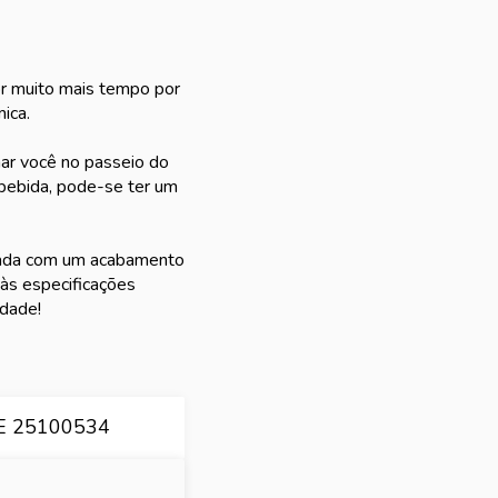
or muito mais tempo por
ica.
ar você no passeio do
 bebida, pode-se ter um
lizada com um acabamento
 às especificações
idade!
E 25100534