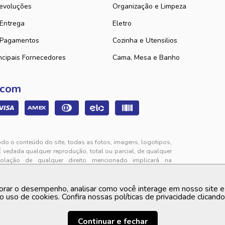
evoluções
Organização e Limpeza
 Entrega
Eletro
 Pagamentos
Cozinha e Utensilios
ncipais Fornecedores
Cama, Mesa e Banho
 com
odo o conteúdo do site, todas as fotos, imagens, logotipos,
É vedada qualquer reprodução, total ou parcial, de qualquer
iolação de qualquer direito mencionado implicará na
325 - Jabuti - Eusébio - CE | CEP: 61760-000
orar o desempenho, analisar como você interage em nosso site e p
to de segunda a sexta-feira das 9h00 às 12h00 e das 13h00
o uso de cookies. Confira nossas políticas de privacidade clicand
 prévio. O preço valido é sempre o apresentado no momento
Continuar e fechar