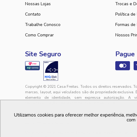
Nossas Lojas
Trocas e D
Contato
Política de
Trabalhe Conosco
Formas de
Como Comprar
Nossos Pri
Site Seguro
Pague
Copyright © 2021 Casa Freitas. Todos os direitos reservados. T
marcas, layout, aqui veículados são de propriedade exclusiva. 
elemento de identidade, sem expressa autorização. A v
responsabilização cível e criminal nos termos da Lei.
PFM COMERCIAL LTDA. | 01.740.627/0001-41 - Rua Lourival Sales, 
Utilizamos cookies para oferecer melhor experiência, melh
sac@casafreitas.com.br - WhatsApp: (85) 9994-3149. Atendimen
com 
às 17h00, exceto feriados.
Os preços dos produtos estão sujeitos a alteração sem aviso