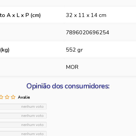
o A x L x P (cm)
32 x 11 x 14 cm
7896020696254
(kg)
552 gr
MOR
Opinião dos consumidores:
nenhum voto
nenhum voto
nenhum voto
nenhum voto