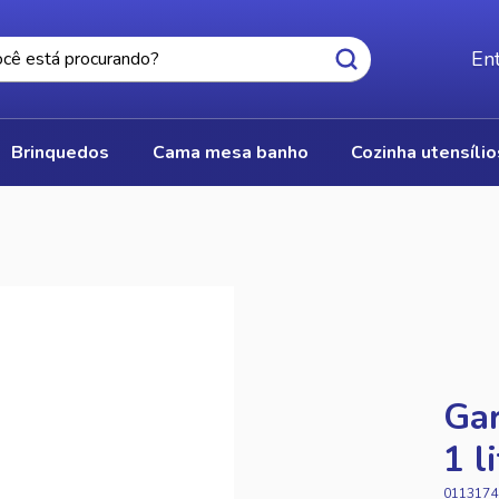
Ent
brinquedos
cama mesa banho
cozinha utensíli
Gar
1 l
0113174