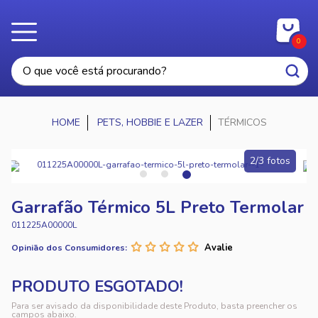
0
PETS, HOBBIE E LAZER
TÉRMICOS
2/3 fotos
Garrafão Térmico 5L Preto Termolar
011225A00000L
Opinião dos Consumidores:
Para ser avisado da disponibilidade deste Produto, basta preencher os
campos abaixo.