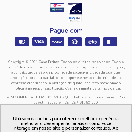
Pague com
Copyright © 2021 Casa Freitas. Todos os direitos reservados. Todo o
conteúdo do site, todas as fotos, imagens, logotipos, marcas, layout,
aqui veículados são de propriedade exclusiva. É vedada qualquer
reprodução, total ou parcial, de qualquer elemento de identidade, sem
expressa autorização. A violação de qualquer direito mencionado
implicará na responsabilização cível e criminal nos termos da Lei.
PFM COMERCIAL LTDA. | 01.740.627/0001-41 - Rua Lourival Sales, 325 -
Jabuti - Eusébio - CE | CEP: 61760-000
sac@casafreitas.com.br - WhatsApp: (85) 9994-3149. Atendimento de
segunda a sexta-feira das 9h00 às 12h00 e das 13h00 às 17h00, exceto
Utilizamos cookies para oferecer melhor experiência,
feriados.
melhorar o desempenho, analisar como você
Os preços dos produtos estão sujeitos a alteração sem aviso prévio. O
interage em nosso site e personalizar conteúdo. Ao