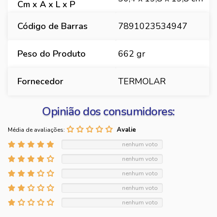
Cm x A x L x P
Código de Barras
7891023534947
Peso do Produto
662 gr
Fornecedor
TERMOLAR
Opinião dos consumidores:
Média de avaliações:
nenhum voto
nenhum voto
nenhum voto
nenhum voto
nenhum voto