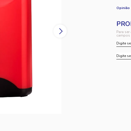
Opinião
Para ser
campos 