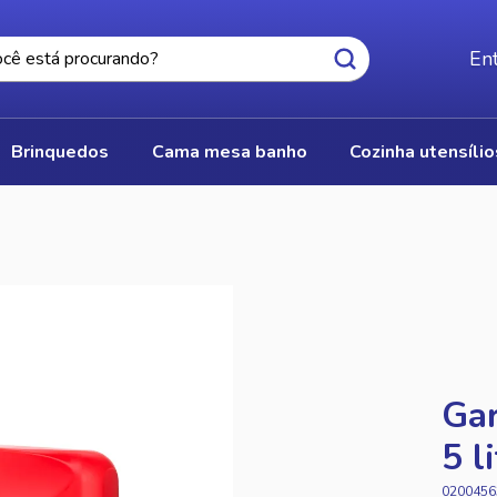
Ent
brinquedos
cama mesa banho
cozinha utensíli
Gar
5 l
0200456