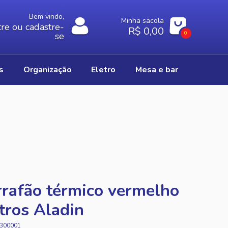
Bem vindo,
Minha sacola
re ou cadastre-
R$ 0,00
0
se
os
organização
eletro
mesa e bar
rafão térmico vermelho
itros Aladin
300001