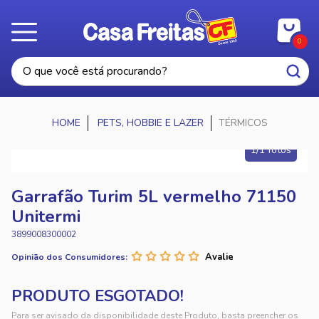
0
PETS, HOBBIE E LAZER
TÉRMICOS
1/1 fotos
Garrafão Turim 5L vermelho 71150
Unitermi
3899008300002
Opinião dos Consumidores:
Para ser avisado da disponibilidade deste Produto, basta preencher os