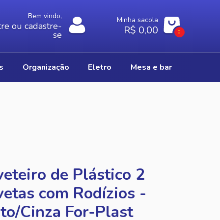
Bem vindo,
Minha sacola
re ou cadastre-
R$ 0,00
0
se
os
organização
eletro
mesa e bar
eteiro de Plástico 2
etas com Rodízios -
to/Cinza For-Plast