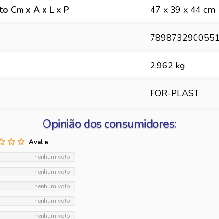
o Cm x A x L x P
47 x 39 x 44 cm
789873290055
2,962 kg
FOR-PLAST
Opinião dos consumidores:
nenhum voto
nenhum voto
nenhum voto
nenhum voto
nenhum voto