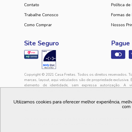
Contato
Política de
Trabalhe Conosco
Formas de
Como Comprar
Nossos Pri
Site Seguro
Pague
Copyright © 2021 Casa Freitas. Todos os direitos reservados. T
marcas, layout, aqui veículados são de propriedade exclusiva. 
elemento de identidade, sem expressa autorização. A v
responsabilização cível e criminal nos termos da Lei.
PFM COMERCIAL LTDA. | 01.740.627/0001-41 - Rua Lourival Sales, 
Utilizamos cookies para oferecer melhor experiência, melh
sac@casafreitas.com.br - WhatsApp: (85) 9994-3149. Atendimen
com 
às 17h00, exceto feriados.
Os preços dos produtos estão sujeitos a alteração sem aviso
da finalização da compra, no carrinho de compras.