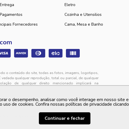
 Entrega
Eletro
 Pagamentos
Cozinha e Utensilios
ncipais Fornecedores
Cama, Mesa e Banho
 com
odo o conteúdo do site, todas as fotos, imagens, logotipos,
É vedada qualquer reprodução, total ou parcial, de qualquer
iolação de qualquer direito mencionado implicará na
325 - Jabuti - Eusébio - CE | CEP: 61760-000
orar o desempenho, analisar como você interage em nosso site e p
to de segunda a sexta-feira das 9h00 às 12h00 e das 13h00
o uso de cookies. Confira nossas políticas de privacidade clicand
 prévio. O preço valido é sempre o apresentado no momento
Continuar e fechar