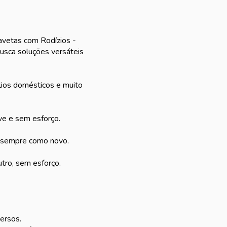
Gavetas com Rodízios -
busca soluções versáteis
lios domésticos e muito
ave e sem esforço.
er sempre como novo.
tro, sem esforço.
versos.