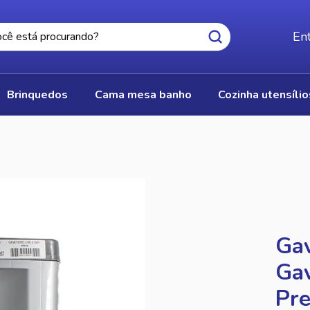
Ent
brinquedos
cama mesa banho
cozinha utensíli
S
Gav
Gav
Pre