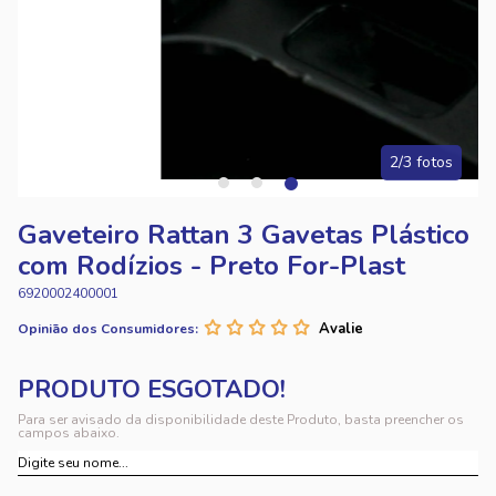
3/3 fotos
Gaveteiro Rattan 3 Gavetas Plástico
com Rodízios - Preto For-Plast
6920002400001
Opinião dos Consumidores:
Para ser avisado da disponibilidade deste Produto, basta preencher os
campos abaixo.