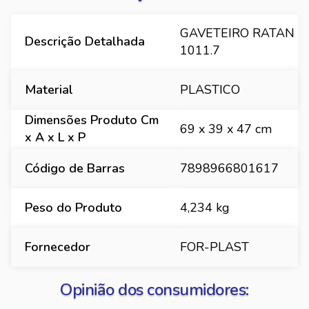
GAVETEIRO RATAN
Descrição Detalhada
1011.7
Material
PLASTICO
Dimensões Produto Cm
69 x 39 x 47 cm
x A x L x P
Código de Barras
7898966801617
Peso do Produto
4,234 kg
Fornecedor
FOR-PLAST
Opinião dos consumidores: