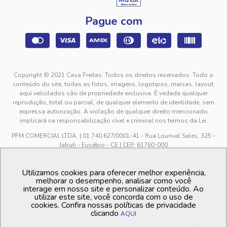
Pague com
Copyright © 2021 Casa Freitas. Todos os direitos reservados. Todo o
conteúdo do site, todas as fotos, imagens, logotipos, marcas, layout,
aqui veículados são de propriedade exclusiva. É vedada qualquer
reprodução, total ou parcial, de qualquer elemento de identidade, sem
expressa autorização. A violação de qualquer direito mencionado
implicará na responsabilização cível e criminal nos termos da Lei.
PFM COMERCIAL LTDA. | 01.740.627/0001-41 - Rua Lourival Sales, 325 -
Jabuti - Eusébio - CE | CEP: 61760-000
sac@casafreitas.com.br - WhatsApp: (85) 9994-3149. Atendimento de
segunda a sexta-feira das 9h00 às 12h00 e das 13h00 às 17h00, exceto
Utilizamos cookies para oferecer melhor experiência,
feriados.
melhorar o desempenho, analisar como você
Os preços dos produtos estão sujeitos a alteração sem aviso prévio. O
interage em nosso site e personalizar conteúdo. Ao
utilizar este site, você concorda com o uso de
preço valido é sempre o apresentado no momento da finalização da
cookies. Confira nossas políticas de privacidade
compra, no carrinho de compras.
clicando
AQUI