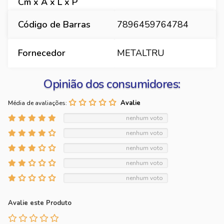
Cm x A x L x P
Código de Barras
7896459764784
Fornecedor
METALTRU
Opinião dos consumidores:
Média de avaliações:
nenhum voto
nenhum voto
nenhum voto
nenhum voto
nenhum voto
Avalie este Produto