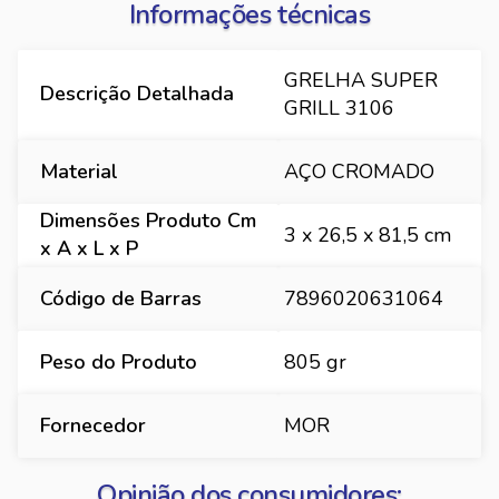
Informações técnicas
GRELHA SUPER
Descrição Detalhada
GRILL 3106
Material
AÇO CROMADO
Dimensões Produto Cm
3 x 26,5 x 81,5 cm
x A x L x P
Código de Barras
7896020631064
Peso do Produto
805 gr
Fornecedor
MOR
Opinião dos consumidores: