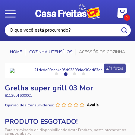
0
COZINHA UTENSÍLIOS
ACESSÓRIOS COZINHA
2/4 fotos
Grelha super grill 03 Mor
8113001600001
Opinião dos Consumidores:
Para ser avisado da disponibilidade deste Produto, basta preencher os
campos abaixo.