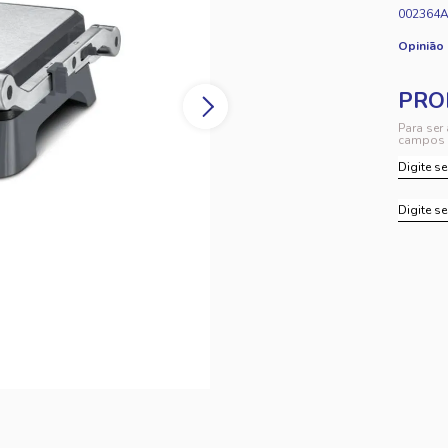
002364
Opinião
Para ser
campos 