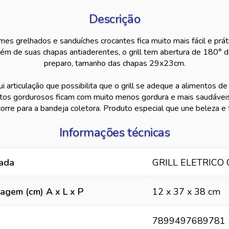
Descrição
mes grelhados e sanduíches crocantes fica muito mais fácil e prátic
m de suas chapas antiaderentes, o grill tem abertura de 180° d
preparo, tamanho das chapas 29x23cm.
i articulação que possibilita que o grill se adeque a alimentos d
tos gordurosos ficam com muito menos gordura e mais saudáveis,
orre para a bandeja coletora. Produto especial que une beleza e f
Informações técnicas
hada
GRILL ELETRICO
gem (cm) A x L x P
12 x 37 x 38 cm
7899497689781