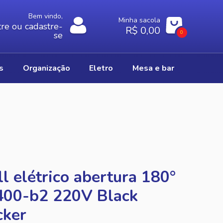
Bem vindo,
Minha sacola
re ou cadastre-
R$ 0,00
0
se
os
organização
eletro
mesa e bar
ll elétrico abertura 180°
400-b2 220V Black
cker