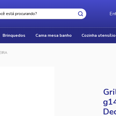
Ent
brinquedos
cama mesa banho
cozinha utensíli
EIRA
Gri
g1
De