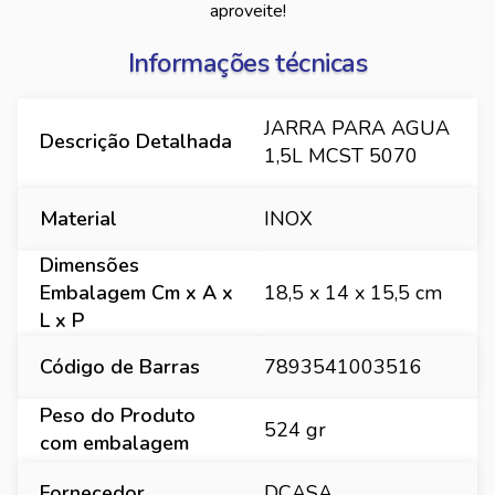
aproveite!
Informações técnicas
JARRA PARA AGUA
Descrição Detalhada
1,5L MCST 5070
Material
INOX
Dimensões
Embalagem Cm x A x
18,5 x 14 x 15,5 cm
L x P
Código de Barras
7893541003516
Peso do Produto
524 gr
com embalagem
Fornecedor
DCASA