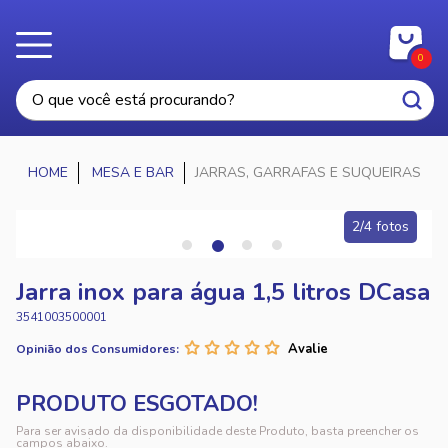
0
MESA E BAR
JARRAS, GARRAFAS E SUQUEIRAS
2/4 fotos
Jarra inox para água 1,5 litros DCasa
3541003500001
Opinião dos Consumidores:
Para ser avisado da disponibilidade deste Produto, basta preencher os
campos abaixo.