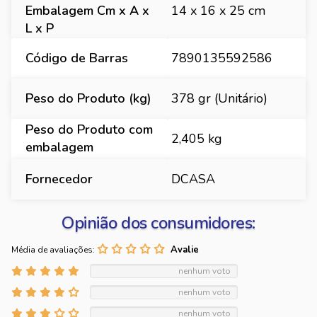
Embalagem Cm x A x
14 x 16 x 25 cm
L x P
Código de Barras
7890135592586
Peso do Produto (kg)
378 gr (Unitário)
Peso do Produto com
2,405 kg
embalagem
Fornecedor
DCASA
Opinião dos consumidores:
Média de avaliações:
nenhum voto
nenhum voto
nenhum voto